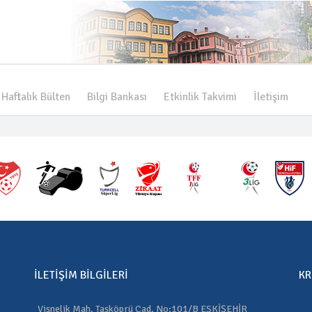
Haftalık Bülten
Bilgi Bankası
Etkinlik Takvimi
İletişim
İLETIŞIM BILGILERI
KR
Vişnelik Mah. Taşköprü Cad. No:101/B ESKİŞEHİR