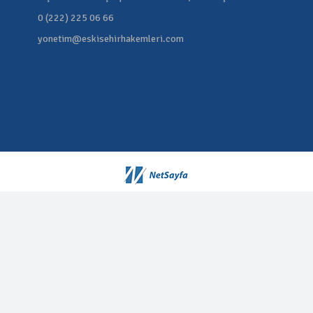
0 (222) 225 06 66
yonetim@eskisehirhakemleri.com