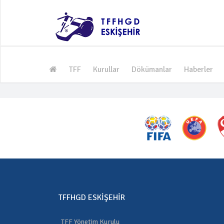
TFF
Kurullar
Dökümanlar
Haberler
TFFHGD ESKIŞEHIR
TFF Yönetim Kurulu