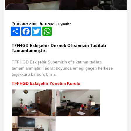
06 Mart 2018
Dernek Duyuruları
Paylaş
Facebook
Twitter
WhatsApp
TFFHGD Eskişehir Dernek Ofisimizin Tadilatı
Tamamlanmıştır.
TFFHGD Eskişehir Şubemizin ofis katının tadilatı
tamamlanmıştır. Tadilat boyunca emeği geçen herkese
teşekkürü bir borç biliriz.
TFFHGD Eskişehir Yönetim Kurulu