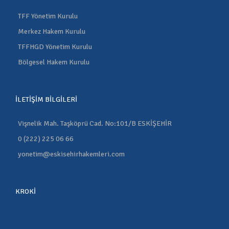
TFF Yönetim Kurulu
Merkez Hakem Kurulu
TFFHGD Yönetim Kurulu
Bölgesel Hakem Kurulu
İLETIŞIM BILGILERI
Vişnelik Mah. Taşköprü Cad. No:101/B ESKİŞEHİR
0 (222) 225 06 66
yonetim@eskisehirhakemleri.com
KROKİ